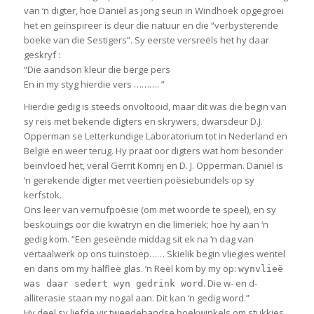
van ‘n digter, hoe Daniël as jong seun in Windhoek opgegroei
het en geïnspireer is deur die natuur en die “verbysterende
boeke van die Sestigers”. Sy eerste versreëls het hy daar
geskryf :
“Die aandson kleur die berge pers
En in my styg hierdie vers ………. ”
Hierdie gedig is steeds onvoltooid, maar dit was die begin van
sy reis met bekende digters en skrywers, dwarsdeur D.J.
Opperman se Letterkundige Laboratorium tot in Nederland en
België en weer terug. Hy praat oor digters wat hom besonder
beïnvloed het, veral Gerrit Komrij en D. J. Opperman. Daniël is
‘n gerekende digter met veertien poësiebundels op sy
kerfstok.
Ons leer van vernufpoësie (om met woorde te speel), en sy
beskouings oor die kwatryn en die limeriek; hoe hy aan ‘n
gedig kom. “Een geseënde middag sit ek na ‘n dag van
vertaalwerk op ons tuinstoep…… Skielik begin vliegies wentel
en dans om my halfleë glas. ‘n Reël kom by my op:
wynvlieë
. Die w- en d-
was daar sedert wyn gedrink word
alliterasie staan my nogal aan. Dit kan ‘n gedig word.”
Hy deel sy liefde vir tweedehandse boekwinkels om stukkies