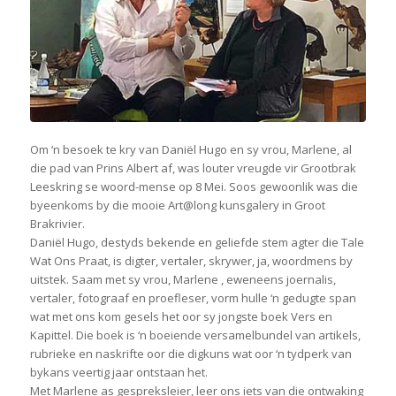
Om ‘n besoek te kry van Daniël Hugo en sy vrou, Marlene, al
die pad van Prins Albert af, was louter vreugde vir Grootbrak
Leeskring se woord-mense op 8 Mei. Soos gewoonlik was die
byeenkoms by die mooie Art@long kunsgalery in Groot
Brakrivier.
Daniël Hugo, destyds bekende en geliefde stem agter die Tale
Wat Ons Praat, is digter, vertaler, skrywer, ja, woordmens by
uitstek. Saam met sy vrou, Marlene , eweneens joernalis,
vertaler, fotograaf en proefleser, vorm hulle ‘n gedugte span
wat met ons kom gesels het oor sy jongste boek Vers en
Kapittel. Die boek is ‘n boeiende versamelbundel van artikels,
rubrieke en naskrifte oor die digkuns wat oor ‘n tydperk van
bykans veertig jaar ontstaan het.
Met Marlene as gespreksleier, leer ons iets van die ontwaking