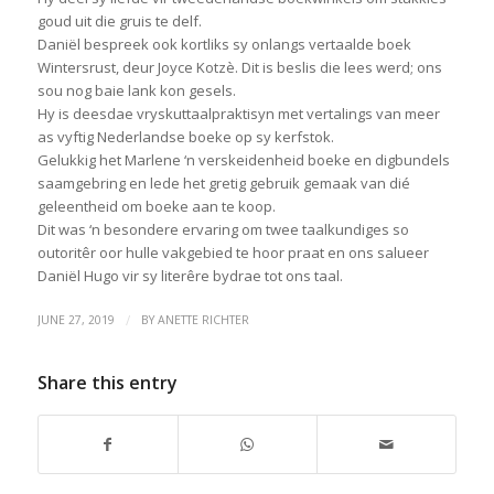
goud uit die gruis te delf.
Daniël bespreek ook kortliks sy onlangs vertaalde boek
Wintersrust, deur Joyce Kotzè. Dit is beslis die lees werd; ons
sou nog baie lank kon gesels.
Hy is deesdae vryskuttaalpraktisyn met vertalings van meer
as vyftig Nederlandse boeke op sy kerfstok.
Gelukkig het Marlene ‘n verskeidenheid boeke en digbundels
saamgebring en lede het gretig gebruik gemaak van dié
geleentheid om boeke aan te koop.
Dit was ‘n besondere ervaring om twee taalkundiges so
outoritêr oor hulle vakgebied te hoor praat en ons salueer
Daniël Hugo vir sy literêre bydrae tot ons taal.
/
JUNE 27, 2019
BY
ANETTE RICHTER
Share this entry