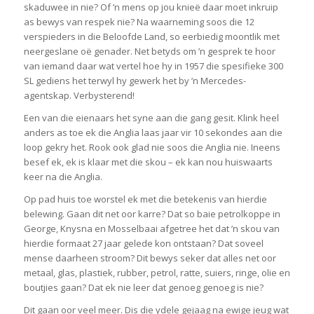
skaduwee in nie? Of ’n mens op jou knieë daar moet inkruip
as bewys van respek nie? Na waarneming soos die 12
verspieders in die Beloofde Land, so eerbiedig moontlik met
neergeslane oë genader. Net betyds om ’n gesprek te hoor
van iemand daar wat vertel hoe hy in 1957 die spesifieke 300
SL gediens het terwyl hy gewerk het by ’n Mercedes-
agentskap. Verbysterend!
Een van die eienaars het syne aan die gang gesit. Klink heel
anders as toe ek die Anglia laas jaar vir 10 sekondes aan die
loop gekry het. Rook ook glad nie soos die Anglia nie. Ineens
besef ek, ek is klaar met die skou – ek kan nou huiswaarts
keer na die Anglia.
Op pad huis toe worstel ek met die betekenis van hierdie
belewing. Gaan dit net oor karre? Dat so baie petrolkoppe in
George, Knysna en Mosselbaai afgetree het dat ’n skou van
hierdie formaat 27 jaar gelede kon ontstaan? Dat soveel
mense daarheen stroom? Dit bewys seker dat alles net oor
metaal, glas, plastiek, rubber, petrol, ratte, suiers, ringe, olie en
boutjies gaan? Dat ek nie leer dat genoeg genoeg is nie?
Dit gaan oor veel meer. Dis die ydele gejaag na ewige jeug wat