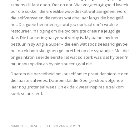
’n mens dit laat doen. Oor en oor. Wat vergeetagtigheid kweek
oor die sukkel, die vreeslike woordeskat wat aangeleer word,
die selfverwyt en die ratkas wat drie jaar langs die bed gelê
het. Dis goeie herinnerings wat jou oorhaal om ’n wrak te
restoureer. ’n Poging om die tyd terug te draai na jeugdige
dae. Die hunkering na tye wat verby is. My pa het my leer
bestuur in sy Anglia Super – die een wat soos seesand gevoel
het na ek hom skelgroen gesprei het op die sypaadjie. Met die
ongesinkroniseerde eerste rat wat so sterk was dat hy teen ’n
muur sou opklim as hy nie sou terugval nie.
Daarom die bereidheid om jouself om te praat dat hierdie een
die laaste sal wees. Daarom dat die George-skou volgende
jaar nog groter sal wees. En ek dalk weer inspirasie sal kom
soek solank leef.
/
MARCH 10, 2024
BY
DION VAN ROOYEN