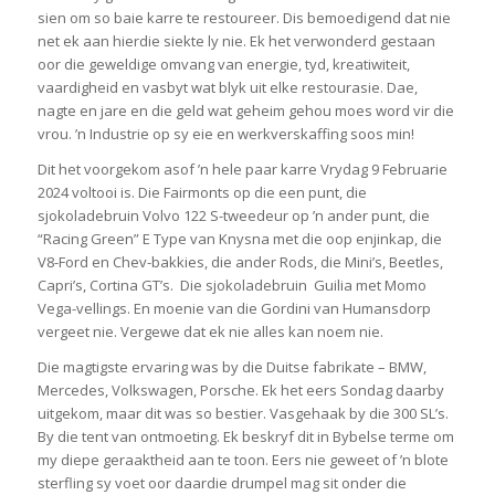
sien om so baie karre te restoureer. Dis bemoedigend dat nie
net ek aan hierdie siekte ly nie. Ek het verwonderd gestaan
oor die geweldige omvang van energie, tyd, kreatiwiteit,
vaardigheid en vasbyt wat blyk uit elke restourasie. Dae,
nagte en jare en die geld wat geheim gehou moes word vir die
vrou. ’n Industrie op sy eie en werkverskaffing soos min!
Dit het voorgekom asof ’n hele paar karre Vrydag 9 Februarie
2024 voltooi is. Die Fairmonts op die een punt, die
sjokoladebruin Volvo 122 S-tweedeur op ’n ander punt, die
“Racing Green” E Type van Knysna met die oop enjinkap, die
V8-Ford en Chev-bakkies, die ander Rods, die Mini’s, Beetles,
Capri’s, Cortina GT’s. Die sjokoladebruin Guilia met Momo
Vega-vellings. En moenie van die Gordini van Humansdorp
vergeet nie. Vergewe dat ek nie alles kan noem nie.
Die magtigste ervaring was by die Duitse fabrikate – BMW,
Mercedes, Volkswagen, Porsche. Ek het eers Sondag daarby
uitgekom, maar dit was so bestier. Vasgehaak by die 300 SL’s.
By die tent van ontmoeting. Ek beskryf dit in Bybelse terme om
my diepe geraaktheid aan te toon. Eers nie geweet of ’n blote
sterfling sy voet oor daardie drumpel mag sit onder die