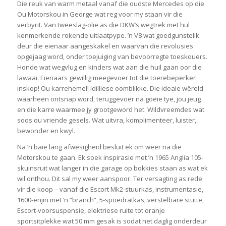
Die reuk van warm metaal vanaf die oudste Mercedes op die
Ou Motorskou in George wat reg voor my staan vir die
verbyrit. Van tweeslag-olie as die DKW’s wegtrek met hul
kenmerkende rokende uitlaatpype. ’n V8 wat goedgunstelik
deur die eienaar aangeskakel en waarvan die revolusies
opgejaag word, onder toejuiging van bevoorregte toeskouers.
Honde wat wegvlug en kinders wat aan die huil gaan oor die
lawaai. Eienaars gewillig meegevoer tot die toerebeperker
inskop! Ou karrehemel! Idilliese oomblikke. Die ideale wêreld
waarheen ontsnap word, teruggevoer na goeie tye, jou jeug
en die karre waarmee jy grootgeword het. Wildvreemdes wat
soos ou vriende gesels. Wat uitvra, komplimenteer, luister,
bewonder en kwyl.
Na ’n baie lang afwesigheid besluit ek om weer na die
Motorskou te gaan. Ek soek inspirasie met ’n 1965 Anglia 105-
skuinsruit wat langer in die garage op bokkies staan as wat ek
wil onthou. Dit sal my weer aanspoor. Ter versagting as rede
vir die koop – vanaf die Escort Mk2-stuurkas, instrumentasie,
1600-enjin met ’n “branch”, 5-spoedratkas, verstelbare stutte,
Escort-voorsuspensie, elektriese ruite tot oranje
sportsitplekke wat 50 mm gesak is sodat net daglig onderdeur