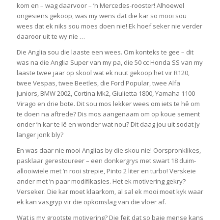
kom en – wag daarvoor – ’n Mercedes-rooster! Alhoewel
ongesiens gekoop, was my wens dat die kar so mooi sou
wees dat ek niks sou moes doen nie! Ek hoef seker nie verder
daaroor uit te wy nie …
Die Anglia sou die laaste een wees. Om konteks te gee – dit
was na die Anglia Super van my pa, die 50 cc Honda SS van my
laaste twee jaar op skool wat ek nuut gekoop het vir R120,
twee Vespas, twee Beetles, die Ford Popular, twee Alfa
Juniors, BMW 2002, Cortina Mk2, Giulietta 1800, Yamaha 1100
Virago en drie bote. Dit sou mos lekker wees om iets te hê om
te doen na aftrede? Dis mos aangenaam om op koue sement
onder ’n kar te lê en wonder wat nou? Dit daag jou uit sodat jy
langer jonk bly?
En was daar nie mooi Anglias by die skou nie! Oorspronklikes,
pasklaar gerestoureer – een donkergrys met swart 18 duim-
allooiwiele met ’n rooi strepie, Pinto 2 liter en turbo! Verskeie
ander met ’n paar modifikasies. Het ek motivering gekry?
Verseker. Die kar moet klaarkom, al sal ek mooi moet kyk waar
ek kan vasgryp vir die opkomslag van die vloer af.
Wat is my grootste motivering? Die feit dat so baie mense kans