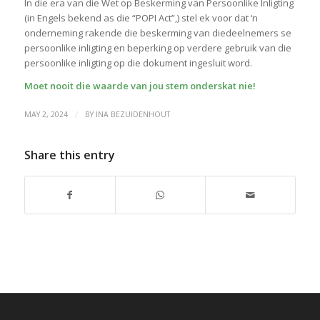
In die era van die Wet op Beskerming van Persoonlike Inligting
(in Engels bekend as die “POPI Act”,) stel ek voor dat ‘n
onderneming rakende die beskerming van diedeelnemers se
persoonlike inligting en beperking op verdere gebruik van die
persoonlike inligting op die dokument ingesluit word.
Moet nooit die waarde van jou stem onderskat nie!
/
MAY 2, 2024
BY
INA BEZUIDENHOUT
Share this entry