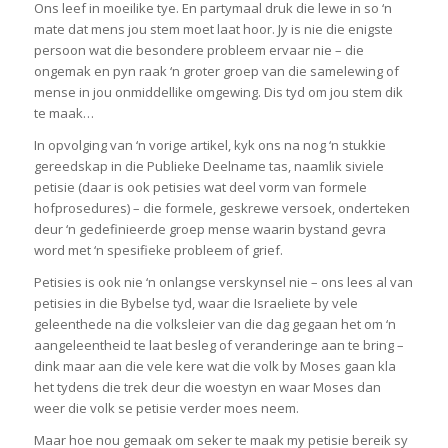
Ons leef in moeilike tye. En partymaal druk die lewe in so ‘n
mate dat mens jou stem moet laat hoor. Jy is nie die enigste
persoon wat die besondere probleem ervaar nie – die
ongemak en pyn raak ‘n groter groep van die samelewing of
mense in jou onmiddellike omgewing. Dis tyd om jou stem dik
te maak…
In opvolging van ‘n vorige artikel, kyk ons na nog ‘n stukkie
gereedskap in die Publieke Deelname tas, naamlik siviele
petisie (daar is ook petisies wat deel vorm van formele
hofprosedures) – die formele, geskrewe versoek, onderteken
deur ‘n gedefinieerde groep mense waarin bystand gevra
word met ‘n spesifieke probleem of grief.
Petisies is ook nie ‘n onlangse verskynsel nie – ons lees al van
petisies in die Bybelse tyd, waar die Israeliete by vele
geleenthede na die volksleier van die dag gegaan het om ‘n
aangeleentheid te laat besleg of veranderinge aan te bring –
dink maar aan die vele kere wat die volk by Moses gaan kla
het tydens die trek deur die woestyn en waar Moses dan
weer die volk se petisie verder moes neem.
Maar hoe nou gemaak om seker te maak my petisie bereik sy