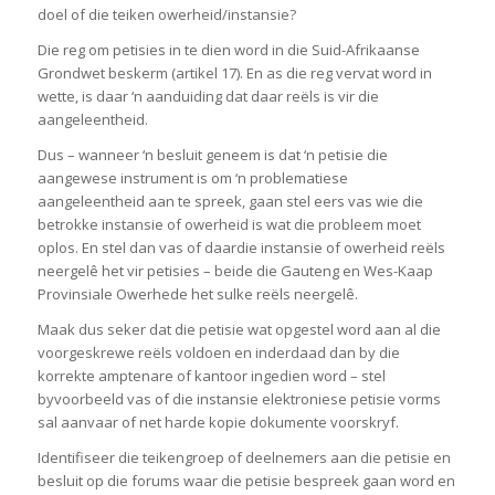
doel of die teiken owerheid/instansie?
Die reg om petisies in te dien word in die Suid-Afrikaanse
Grondwet beskerm (artikel 17). En as die reg vervat word in
wette, is daar ‘n aanduiding dat daar reëls is vir die
aangeleentheid.
Dus – wanneer ‘n besluit geneem is dat ‘n petisie die
aangewese instrument is om ‘n problematiese
aangeleentheid aan te spreek, gaan stel eers vas wie die
betrokke instansie of owerheid is wat die probleem moet
oplos. En stel dan vas of daardie instansie of owerheid reëls
neergelê het vir petisies – beide die Gauteng en Wes-Kaap
Provinsiale Owerhede het sulke reëls neergelê.
Maak dus seker dat die petisie wat opgestel word aan al die
voorgeskrewe reëls voldoen en inderdaad dan by die
korrekte amptenare of kantoor ingedien word – stel
byvoorbeeld vas of die instansie elektroniese petisie vorms
sal aanvaar of net harde kopie dokumente voorskryf.
Identifiseer die teikengroep of deelnemers aan die petisie en
besluit op die forums waar die petisie bespreek gaan word en