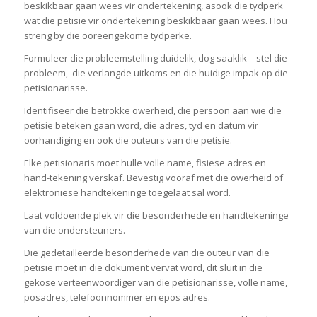
beskikbaar gaan wees vir ondertekening, asook die tydperk
wat die petisie vir ondertekening beskikbaar gaan wees. Hou
streng by die ooreengekome tydperke.
Formuleer die probleemstelling duidelik, dog saaklik – stel die
probleem, die verlangde uitkoms en die huidige impak op die
petisionarisse.
Identifiseer die betrokke owerheid, die persoon aan wie die
petisie beteken gaan word, die adres, tyd en datum vir
oorhandiging en ook die outeurs van die petisie.
Elke petisionaris moet hulle volle name, fisiese adres en
hand-tekening verskaf. Bevestig vooraf met die owerheid of
elektroniese handtekeninge toegelaat sal word.
Laat voldoende plek vir die besonderhede en handtekeninge
van die ondersteuners.
Die gedetailleerde besonderhede van die outeur van die
petisie moet in die dokument vervat word, dit sluit in die
gekose verteenwoordiger van die petisionarisse, volle name,
posadres, telefoonnommer en epos adres.