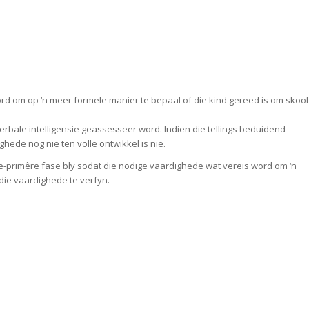
d om op ‘n meer formele manier te bepaal of die kind gereed is om skool
erbale intelligensie geassesseer word. Indien die tellings beduidend
ghede nog nie ten volle ontwikkel is nie.
re-primêre fase bly sodat die nodige vaardighede wat vereis word om ‘n
die vaardighede te verfyn.