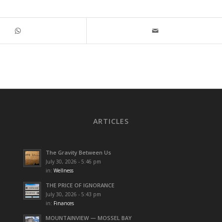
ARTICLES
The Gravity Between Us
July 30, 2026 - 5:46 pm
in:
Wellness
THE PRICE OF IGNORANCE
July 30, 2026 - 5:43 pm
in:
Finances
MOUNTAINVIEW — MOSSEL BAY