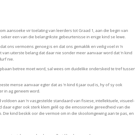
 aansoeke vir toelating van leerders tot Graad 1, aan die begin van
is seker een van die belangrikste gebeurtenisse in enige kind se lewe.
dat ons vermoëns genoeg is en dat ons gemaklik en veilig voel in ‘n
s dit van uiterste belang dat daar nie sonder meer aanvaar word dat ‘n kind
urf nie.
loopbaan betree moet word, sal wees om duidelike onderskeid te tref tusse
ste mense aanvaar egter dat as ‘n kind 6 jaar oud is, hy of sy ook
er in ag geneem word.
voldoen aan ‘n vasgestelde standaard van fisiese, intellektuele, visueel-
 daar egter ook sterk klem gelê op die emosionele gereedheid van die
 Die kind beskik oor die vermoë om in die skoolomgewing aan te pas, en