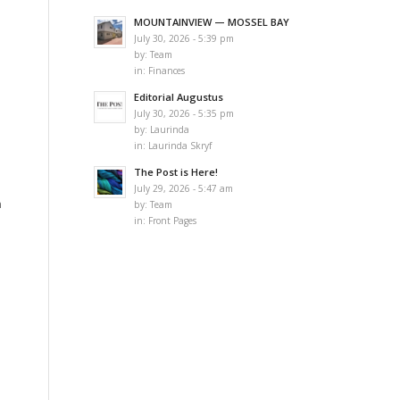
MOUNTAINVIEW — MOSSEL BAY
July 30, 2026 - 5:39 pm
by:
Team
in:
Finances
Editorial Augustus
July 30, 2026 - 5:35 pm
by:
Laurinda
in:
Laurinda Skryf
The Post is Here!
July 29, 2026 - 5:47 am
n
by:
Team
in:
Front Pages