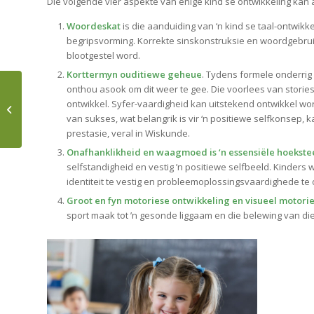
Die volgende vier aspekte van enige kind se ontwikkeling kan
Woordeskat
is die aanduiding van ‘n kind se taal-ontwik
begripsvorming. Korrekte sinskonstruksie en woordgebrui
blootgestel word.
Korttermyn ouditiewe geheue
. Tydens formele onderrig w
onthou asook om dit weer te gee. Die voorlees van stories
TEACHING KIDS TO SAY
ontwikkel. Syfer-vaardigheid kan uitstekend ontwikkel wor
NO
van sukses, wat belangrik is vir ‘n positiewe selfkonsep, k
prestasie, veral in Wiskunde.
Onafhanklikheid en waagmoed is ‘n essensiële hoeksteen
selfstandigheid en vestig ’n positiewe selfbeeld. Kinders 
identiteit te vestig en probleemoplossingsvaardighede te 
Groot en fyn motoriese ontwikkeling en visueel motori
sport maak tot ’n gesonde liggaam en die belewing van die