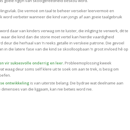
 as goeie riglyn van skoolgereedheid beskou word.
kelingsvlak. Die vermoë om taal te beheer verseker leervermoë en
k word verbeter wanneer die kind van jongs af aan goeie taalgebruik
ord daar van kinders verwag om te luister, die inligting te verwerk, dit te
 waar die kind dan die storie moet vertel kan hierdie vaardigheid
d deur die herhaal van ‘n reeks getalle in verskeie patrone. Die gevoel
an in die latere fase van die kind se skoolloopbaan ‘n groot invloed hê op
 vir suksesvolle onderrig en leer.
Probleemoplossing kweek
wat waag deur soms self klere uit te soek om aan te trek, is besig om
oefen.
ese ontwikkeling
is van uiterste belang. Die bydrae wat deelname aan
 dimensies van die liggaam, kan nie betwis word nie.