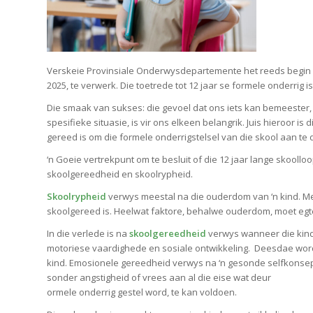
Verskeie Provinsiale Onderwysdepartemente het reeds begin om
2025, te verwerk. Die toetrede tot 12 jaar se formele onderrig 
Die smaak van sukses: die gevoel dat ons iets kan bemeester, 
spesifieke situasie, is vir ons elkeen belangrik. Juis hieroor i
gereed is om die formele onderrigstelsel van die skool aan te d
‘n Goeie vertrekpunt om te besluit of die 12 jaar lange skool
skoolgereedheid en skoolrypheid.
Skoolrypheid
verwys meestal na die ouderdom van ‘n kind. Mee
skoolgereed is. Heelwat faktore, behalwe ouderdom, moet egt
In die verlede is na
skoolgereedheid
verwys wanneer die kind 
motoriese vaardighede en sosiale ontwikkeling. Deesdae word
kind. Emosionele gereedheid verwys na ‘n gesonde selfkonsep.
sonder angstigheid of vrees aan al die eise wat deur
ormele onderrig gestel word, te kan voldoen.