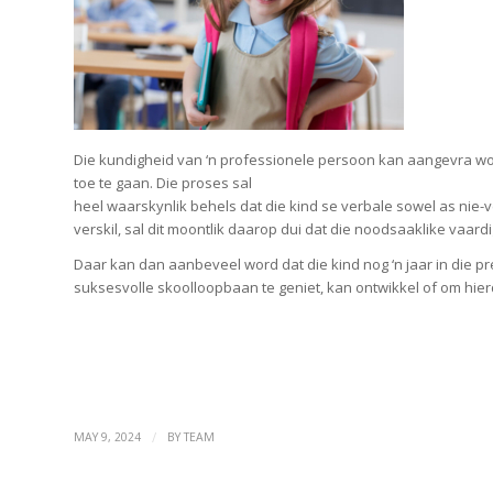
Die kundigheid van ‘n professionele persoon kan aangevra wor
toe te gaan. Die proses sal
heel waarskynlik behels dat die kind se verbale sowel as nie-v
verskil, sal dit moontlik daarop dui dat die noodsaaklike vaardi
Daar kan dan aanbeveel word dat die kind nog ‘n jaar in die p
suksesvolle skoolloopbaan te geniet, kan ontwikkel of om hier
/
MAY 9, 2024
BY
TEAM