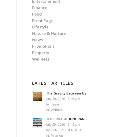
Entertainment
Finance
Food
Front Page
Lifestyle
Nature & Nurture
News
Promotions
Property
Wellness
LATEST ARTICLES
The Gravity Between Us
July 30, 2026 - 5:46 pm
by:
Team
in:
Wellness
THE PRICE OF IGNORANCE
July 30, 2026 - 5:43 pm
by:
INA BEZUIDENHOUT
in:
Finances