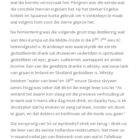
wat die borrels veroorsaak het. Pérignon was die eerste wat
die voordele hiervan ingesien het. Hy het sterker Engelse
bottels en Spaanse kurke gebruik om ’n vonkelwyn te maak
wat volgens hom soos die sterre geproe het.
Na fermentering was die volgende groot stap distillering, wat
de
de
aan Wes-Europa uit die Midde-Ooste in die 6
-7
eeu nC
bekendgestel is. Brandewyn was waarskynlik die eerste
gedistilleerde drank (uit druiwe) en sedertdien is spiritualieë
gedistilleer uit wyn, graan, suikkerriet, aartappels en ander
bronne. Een van die gewildste dranke is whisky, wat eeue lank
van graan in Ierland en Skotland gedistilleer is. Whisky
de
beteken “water van lewe”en 18
eeuse Skotse skrywer
James Hogg was seker dat dit tot die ewige lewe sou lei: “As
iemand net daarin kon slaag om die presiese verhouding uit
te werk wat ’n mens elke dag moet drink, en daarby hou, is ek
doodseker dat hy miskien vir ewig sal lewe, sonder om dood
te gaan, en dat dokters en kerkhowe uit die mode sou gaan.”
Die oorsprong van SA se wynbedryf strek ver terug – direk na
die leier van die eerste Hollandse nedersetters. Net meer as
’n maand nadat Jan van Riebeeck voet aan wal in Tafelbaai