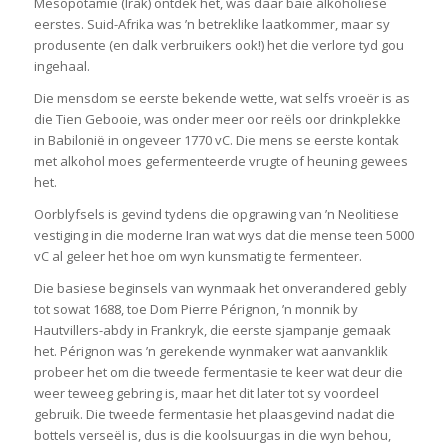
Mesopotamië (Irak) ontdek het, was daar baie alkoholiese
eerstes. Suid-Afrika was ’n betreklike laatkommer, maar sy
produsente (en dalk verbruikers ook!) het die verlore tyd gou
ingehaal.
Die mensdom se eerste bekende wette, wat selfs vroeër is as
die Tien Gebooie, was onder meer oor reëls oor drinkplekke
in Babilonië in ongeveer 1770 vC. Die mens se eerste kontak
met alkohol moes gefermenteerde vrugte of heuning gewees
het.
Oorblyfsels is gevind tydens die opgrawing van ’n Neolitiese
vestiging in die moderne Iran wat wys dat die mense teen 5000
vC al geleer het hoe om wyn kunsmatig te fermenteer.
Die basiese beginsels van wynmaak het onverandered gebly
tot sowat 1688, toe Dom Pierre Pérignon, ’n monnik by
Hautvillers-abdy in Frankryk, die eerste sjampanje gemaak
het. Pérignon was ’n gerekende wynmaker wat aanvanklik
probeer het om die tweede fermentasie te keer wat deur die
weer teweeg gebring is, maar het dit later tot sy voordeel
gebruik. Die tweede fermentasie het plaasgevind nadat die
bottels verseël is, dus is die koolsuurgas in die wyn behou,