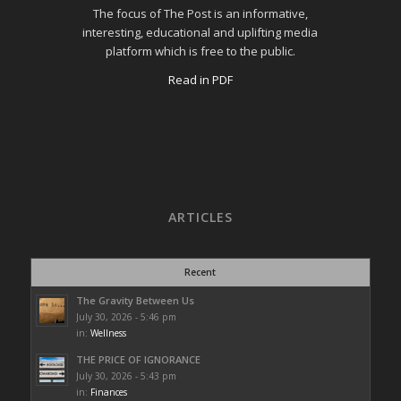
The focus of The Post is an informative,
interesting, educational and uplifting media
platform which is free to the public.
Read in PDF
ARTICLES
Recent
The Gravity Between Us
July 30, 2026 - 5:46 pm
in:
Wellness
THE PRICE OF IGNORANCE
July 30, 2026 - 5:43 pm
in:
Finances