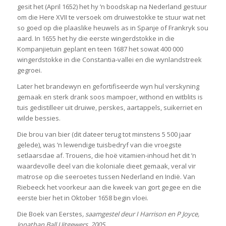
gesit het (April 1652) het hy ’n boodskap na Nederland gestuur
om die Here XVII te versoek om druiwestokke te stuur wat net
so goed op die plaaslike heuwels as in Spanje of Frankryk sou
aard. In 1655 het hy die eerste wingerdstokke in die
Kompanjietuin geplant en teen 1687 het sowat 400 000
wingerdstokke in die Constantia-vallei en die wynlandstreek
gegroei.
Later het brandewyn en gefortifiseerde wyn hul verskyning
gemaak en sterk drank soos mampoer, withond en witblits is
tuis gedistilleer uit druiwe, perskes, aartappels, suikerriet en
wilde bessies.
Die brou van bier (dit dateer terug tot minstens 5 500 jaar
gelede), was ’n lewendige tuisbedryf van die vroegste
setlaarsdae af. Trouens, die hoë vitamien-inhoud het dit ’n
waardevolle deel van die koloniale dieet gemaak, veral vir
matrose op die seeroetes tussen Nederland en Indië. Van
Riebeeck het voorkeur aan die kweek van gort gegee en die
eerste bier het in Oktober 1658 begin vloei.
Die Boek van Eerstes
, saamgestel deur I Harrison en P Joyce,
Jonathan Ball Uitgewers, 2005.