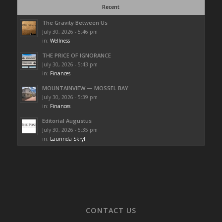
Recent
The Gravity Between Us
July 30, 2026 - 5:46 pm
in:
Wellness
THE PRICE OF IGNORANCE
July 30, 2026 - 5:43 pm
in:
Finances
MOUNTAINVIEW — MOSSEL BAY
July 30, 2026 - 5:39 pm
in:
Finances
Editorial Augustus
July 30, 2026 - 5:35 pm
in:
Laurinda Skryf
CONTACT US