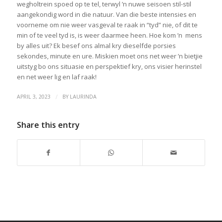
wegholtrein spoed op te tel, terwyl ’n nuwe seisoen stil-stil
aangekondig word in die natuur. Van die beste intensies en
voorneme om nie weer vasgeval te raak in “tyd” nie, of dit te
min of te veel tyd is, is weer daarmee heen. Hoe kom ’n mens
by alles uit? Ek besef ons almal kry dieselfde porsies
sekondes, minute en ure. Miskien moet ons net weer ’n bietjie
uitstyg bo ons situasie en perspektief kry, ons visier herinstel
en net weer lig en laf raak!
/
APRIL 3, 2023
BY
LAURINDA
Share this entry