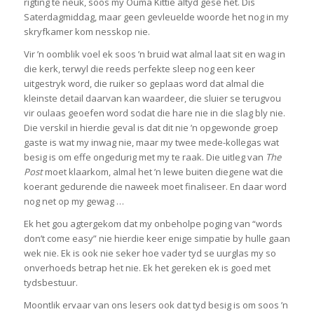
rigting te neuk, soos my Ouma Kittie altyd gesê het. Dis
Saterdagmiddag, maar geen gevleuelde woorde het nog in my
skryfkamer kom nesskop nie.
Vir ’n oomblik voel ek soos ’n bruid wat almal laat sit en wag in
die kerk, terwyl die reeds perfekte sleep nog een keer
uitgestryk word, die ruiker so geplaas word dat almal die
kleinste detail daarvan kan waardeer, die sluier se terugvou
vir oulaas geoefen word sodat die hare nie in die slag bly nie.
Die verskil in hierdie geval is dat dit nie ’n opgewonde groep
gaste is wat my inwag nie, maar my twee mede-kollegas wat
besig is om effe ongedurig met my te raak. Die uitleg van
The
Post
moet klaarkom, almal het ’n lewe buiten diegene wat die
koerant gedurende die naweek moet finaliseer. En daar word
nog net op my gewag …
Ek het gou agtergekom dat my onbeholpe poging van “words
don’t come easy” nie hierdie keer enige simpatie by hulle gaan
wek nie. Ek is ook nie seker hoe vader tyd se uurglas my so
onverhoeds betrap het nie. Ek het gereken ek is goed met
tydsbestuur.
Moontlik ervaar van ons lesers ook dat tyd besig is om soos ’n