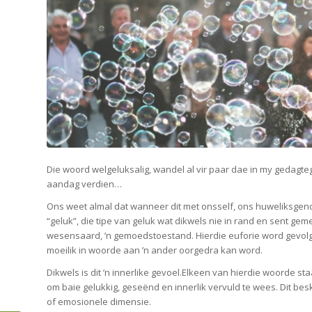
Die woord welgeluksalig, wandel al vir paar dae in my gedagte
aandag verdien…
Ons weet almal dat wanneer dit met onsself, ons huweliksgenoot
“geluk”, die tipe van geluk wat dikwels nie in rand en sent gem
wesensaard, ’n gemoedstoestand. Hierdie euforie word gevolg
moeilik in woorde aan ’n ander oorgedra kan word.
Dikwels is dit ’n innerlike gevoel.Elkeen van hierdie woorde 
om baie gelukkig, geseënd en innerlik vervuld te wees. Dit bes
of emosionele dimensie.