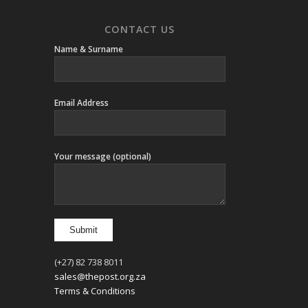
CONTACT US
Name & Surname
Email Address
Your message (optional)
(+27) 82 738 8011
sales@thepost.org.za
Terms & Conditions