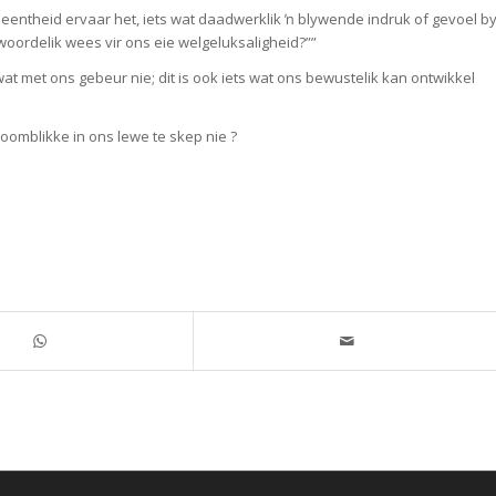
geleentheid ervaar het, iets wat daadwerklik ŉ blywende indruk of gevoel b
twoordelik wees vir ons eie welgeluksaligheid?””
 wat met ons gebeur nie; dit is ook iets wat ons bewustelik kan ontwikkel
 oomblikke in ons lewe te skep nie ?