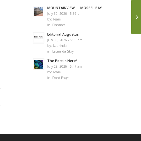
y
MOUNTAINVIEW — MOSSEL BAY
July 30, 2026 - 5:39 pm
by:
Team
in:
Finances
Editorial Augustus
July 30, 2026 - 5:35 pm
by:
Laurinda
in:
Laurinda Skryf
The Post is Here!
July 29, 2026 - 5:47 am
by:
Team
in:
Front Pages