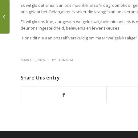
Ek wil glo dat almal van ons moontlik al so ‘n dag, oomblik of 
ons gelaat het. Belangriker is seker die vraag; “kan ons veran
Wat jou koffiekeuse
oor jou sê
Ek wil glo ons kan, aangesien welgeluksaligheid nie net iets is
deur ons ingesteldheid, belewenis en lewenskeuses.
Is ons dit nie aan onsself verskuldig om meer “welgeluksalige”
/
MARCH 3, 2026
BY
LAURINDA
Share this entry