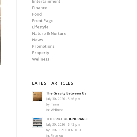
Entertainment
Finance
Food
Front Page
Lifestyle
Nature & Nurture
News
Promotions
Property
Wellness
LATEST ARTICLES
The Gravity Between Us
July 30, 2026 - 5:46 pm
by:
Team
in:
Wellness
THE PRICE OF IGNORANCE
n
July 30, 2026 - 5:43 pm
by:
INA BEZUIDENHOUT
in:
Finances