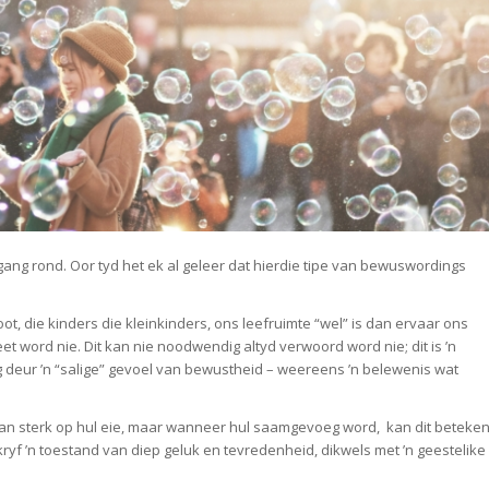
gang rond. Oor tyd het ek al geleer dat hierdie tipe van bewuswordings
, die kinders die kleinkinders, ons leefruimte “wel” is dan ervaar ons
eet word nie. Dit kan nie noodwendig altyd verwoord word nie; dit is ’n
 deur ’n “salige” gevoel van bewustheid – weereens ’n belewenis wat
staan sterk op hul eie, maar wanneer hul saamgevoeg word, kan dit beteke
kryf ’n toestand van diep geluk en tevredenheid, dikwels met ’n geestelike