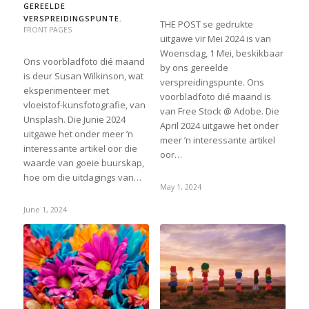
GEREELDE
VERSPREIDINGSPUNTE.
THE POST se gedrukte
FRONT PAGES
uitgawe vir Mei 2024 is van
Woensdag, 1 Mei, beskikbaar
Ons voorbladfoto dié maand
by ons gereelde
is deur Susan Wilkinson, wat
verspreidingspunte. Ons
eksperimenteer met
voorbladfoto dié maand is
vloeistof-kunsfotografie, van
van Free Stock @ Adobe. Die
Unsplash. Die Junie 2024
April 2024 uitgawe het onder
uitgawe het onder meer ’n
meer ’n interessante artikel
interessante artikel oor die
oor…
waarde van goeie buurskap,
hoe om die uitdagings van…
May 1, 2024
June 1, 2024