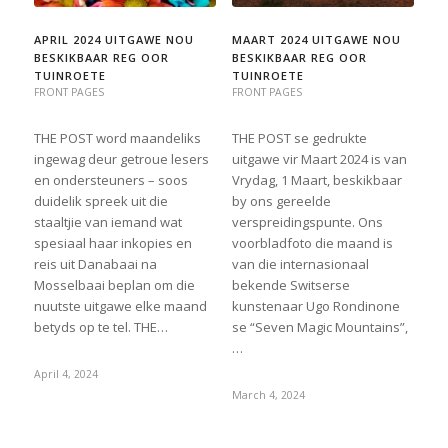
APRIL 2024 UITGAWE NOU
MAART 2024 UITGAWE NOU
BESKIKBAAR REG OOR
BESKIKBAAR REG OOR
TUINROETE
TUINROETE
FRONT PAGES
FRONT PAGES
THE POST word maandeliks
THE POST se gedrukte
ingewag deur getroue lesers
uitgawe vir Maart 2024 is van
en ondersteuners – soos
Vrydag, 1 Maart, beskikbaar
duidelik spreek uit die
by ons gereelde
staaltjie van iemand wat
verspreidingspunte. Ons
spesiaal haar inkopies en
voorbladfoto die maand is
reis uit Danabaai na
van die internasionaal
Mosselbaai beplan om die
bekende Switserse
nuutste uitgawe elke maand
kunstenaar Ugo Rondinone
betyds op te tel. THE…
se “Seven Magic Mountains”,
…
April 4, 2024
March 4, 2024