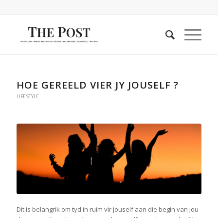
HOE GEREELD VIER JY JOUSELF ?
LIFESTYLE
Dit is belangrik om tyd in ruim vir jouself aan die begin van jou