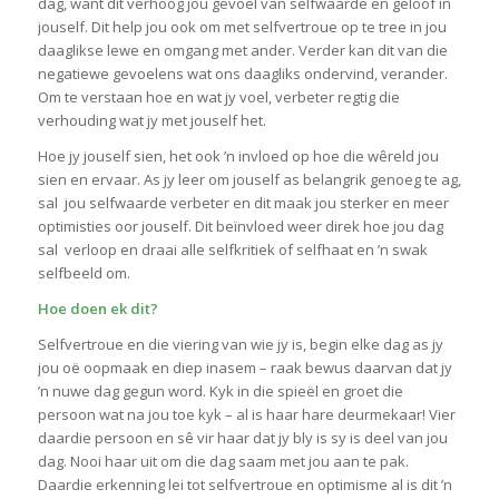
dag, want dit verhoog jou gevoel van selfwaarde en geloof in
jouself. Dit help jou ook om met selfvertroue op te tree in jou
daaglikse lewe en omgang met ander. Verder kan dit van die
negatiewe gevoelens wat ons daagliks ondervind, verander.
Om te verstaan hoe en wat jy voel, verbeter regtig die
verhouding wat jy met jouself het.
Hoe jy jouself sien, het ook ’n invloed op hoe die wêreld jou
sien en ervaar. As jy leer om jouself as belangrik genoeg te ag,
sal jou selfwaarde verbeter en dit maak jou sterker en meer
optimisties oor jouself. Dit beïnvloed weer direk hoe jou dag
sal verloop en draai alle selfkritiek of selfhaat en ’n swak
selfbeeld om.
Hoe doen ek dit?
Selfvertroue en die viering van wie jy is, begin elke dag as jy
jou oë oopmaak en diep inasem – raak bewus daarvan dat jy
’n nuwe dag gegun word. Kyk in die spieël en groet die
persoon wat na jou toe kyk – al is haar hare deurmekaar! Vier
daardie persoon en sê vir haar dat jy bly is sy is deel van jou
dag. Nooi haar uit om die dag saam met jou aan te pak.
Daardie erkenning lei tot selfvertroue en optimisme al is dit ’n