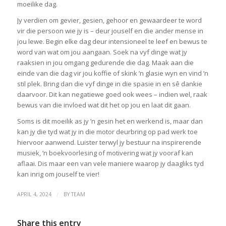
moeilike dag.
Jy verdien om gevier, gesien, gehoor en gewaardeer te word
vir die persoon wie jy is – deur jouself en die ander mense in
jou lewe. Begin elke dag deur intensioneel te leef en bewus te
word van wat om jou aangaan. Soek na vyf dinge wat jy
raaksien in jou omgang gedurende die dag. Maak aan die
einde van die dag vir jou koffie of skink ’n glasie wyn en vind ’n
stil plek. Bring dan die vyf dinge in die spasie in en sê dankie
daarvoor. Dit kan negatiewe goed ook wees – indien wel, raak
bewus van die invloed wat dit het op jou en laat dit gaan.
Soms is dit moeilik as jy ’n gesin het en werkend is, maar dan
kan jy die tyd wat jy in die motor deurbring op pad werk toe
hiervoor aanwend. Luister terwyl jy bestuur na inspirerende
musiek, ’n boekvoorlesing of motivering wat jy vooraf kan
aflaai. Dis maar een van vele maniere waarop jy daagliks tyd
kan inrig om jouself te vier!
/
APRIL 4, 2024
BY
TEAM
Share this entry