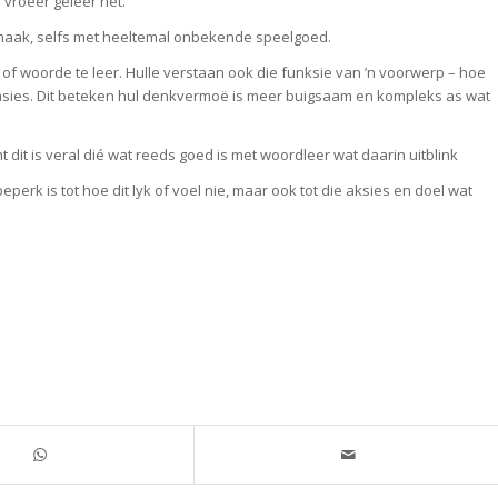
 vroeër geleer het.
maak, selfs met heeltemal onbekende speelgoed.
of woorde te leer. Hulle verstaan ook die funksie van ’n voorwerp – hoe
uasies. Dit beteken hul denkvermoë is meer buigsaam en kompleks as wat
dit is veral dié wat reeds goed is met woordleer wat daarin uitblink
erk is tot hoe dit lyk of voel nie, maar ook tot die aksies en doel wat