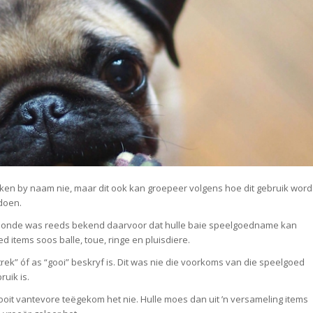
en by naam nie, maar dit ook kan groepeer volgens hoe dit gebruik word
 doen.
ie honde was reeds bekend daarvoor dat hulle baie speelgoedname kan
d items soos balle, toue, ringe en pluisdiere.
trek” óf as “gooi” beskryf is. Dit was nie die voorkoms van die speelgoed
uik is.
it vantevore teëgekom het nie. Hulle moes dan uit ’n versameling items