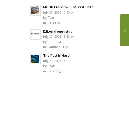
MOUNTAINVIEW — MOSSEL BAY
July 30, 2026 - 5:39 pm
by:
Team
in:
Finances
Editorial Augustus
July 30, 2026 - 5:35 pm
by:
Laurinda
in:
Laurinda Skryf
The Post is Here!
July 29, 2026 - 5:47 am
by:
Team
in:
Front Pages