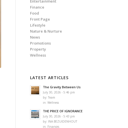
Entertainment
Finance
Food
Front Page
Lifestyle
Nature & Nurture
News
Promotions
Property
Wellness
LATEST ARTICLES
The Gravity Between Us
July 30, 2026 - 5:46 pm
by:
Team
in:
Wellness
THE PRICE OF IGNORANCE
July 30, 2026 - 5:43 pm
by:
INA BEZUIDENHOUT
in:
Finances