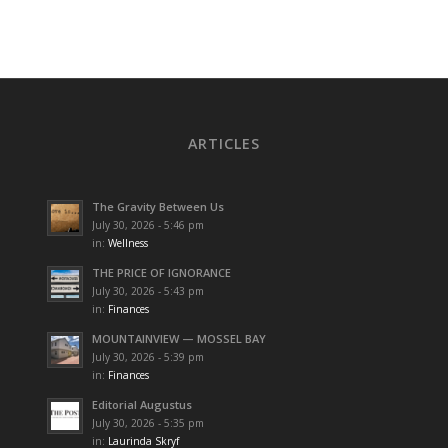
ARTICLES
The Gravity Between Us
July 30, 2026 - 5:46 pm
in:
Wellness
THE PRICE OF IGNORANCE
July 30, 2026 - 5:43 pm
in:
Finances
MOUNTAINVIEW — MOSSEL BAY
July 30, 2026 - 5:39 pm
in:
Finances
Editorial Augustus
July 30, 2026 - 5:35 pm
in:
Laurinda Skryf