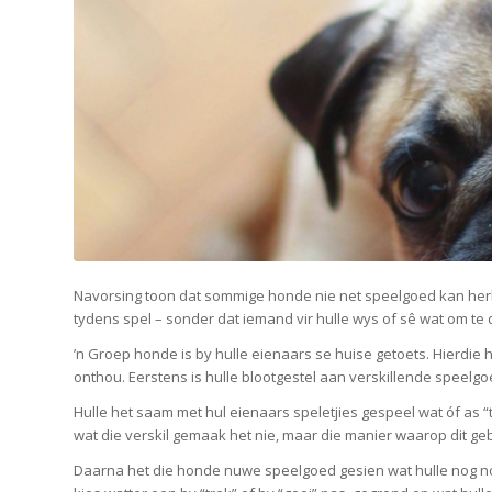
Navorsing toon dat sommige honde nie net speelgoed kan herk
tydens spel – sonder dat iemand vir hulle wys of sê wat om te
’n Groep honde is by hulle eienaars se huise getoets. Hierd
onthou. Eerstens is hulle blootgestel aan verskillende speelgoe
Hulle het saam met hul eienaars speletjies gespeel wat óf as “
wat die verskil gemaak het nie, maar die manier waarop dit gebr
Daarna het die honde nuwe speelgoed gesien wat hulle nog noo