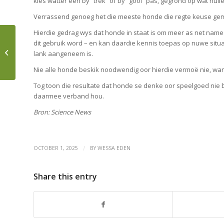
kies watter een by “trek” of by “gooi” pas, gegrond op wat hulle
Verrassend genoeg het die meeste honde die regte keuse ge
Hierdie gedrag wys dat honde in staat is om meer as net name 
dit gebruik word – en kan daardie kennis toepas op nuwe sit
Hoe Sal Jy Jou Tyd
lank aangeneem is.
Deel?
Nie alle honde beskik noodwendig oor hierdie vermoë nie, want 
Tog toon die resultate dat honde se denke oor speelgoed nie bep
daarmee verband hou.
Bron: Science News
/
OCTOBER 1, 2025
BY
WESSA EDEN
Share this entry