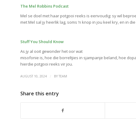
The Mel Robbins Podcast
Mel se doel met haar potgooi reeks is eenvoudig: sy wil bepro
met Mel sal jy heerlik lag, soms ‘n knop in jou keel kry, en in di
Stuff You Should Know
As jy al ooit gewonder het oor wat
misofonie is, hoe die borreltjies in sjampanje beland, hoe dop
hierdie potgooi reeks vir jou.
/
AUGUST 10, 2024
BY
TEAM
Share this entry