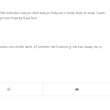
efde metodes met jou deel wat jou help om ‘n beter lewe te skep. Saam
e proses baie by haar leer.
amien nou eintlik werk, of sommer net hoekom jy nie kan slaap nie, is