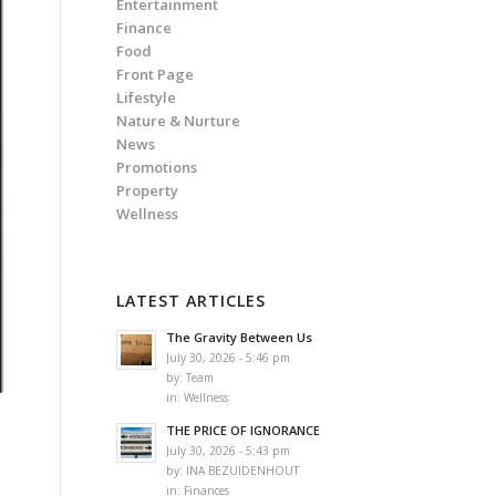
Entertainment
Finance
Food
Front Page
Lifestyle
Nature & Nurture
News
Promotions
Property
Wellness
LATEST ARTICLES
The Gravity Between Us
July 30, 2026 - 5:46 pm
by:
Team
in:
Wellness
THE PRICE OF IGNORANCE
July 30, 2026 - 5:43 pm
by:
INA BEZUIDENHOUT
in:
Finances