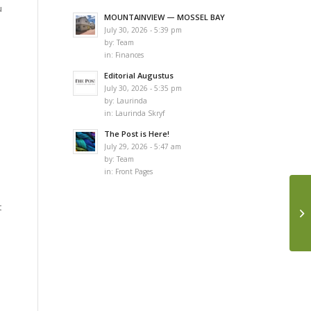
u
MOUNTAINVIEW — MOSSEL BAY
July 30, 2026 - 5:39 pm
by:
Team
in:
Finances
Editorial Augustus
July 30, 2026 - 5:35 pm
by:
Laurinda
in:
Laurinda Skryf
The Post is Here!
July 29, 2026 - 5:47 am
by:
Team
in:
Front Pages
t