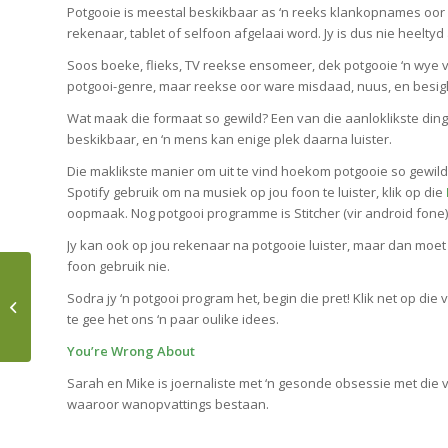
Potgooie is meestal beskikbaar as ‘n reeks klankopnames oor
rekenaar, tablet of selfoon afgelaai word. Jy is dus nie heeltyd
Soos boeke, flieks, TV reekse ensomeer, dek potgooie ‘n wye
potgooi-genre, maar reekse oor ware misdaad, nuus, en besigh
Wat maak die formaat so gewild? Een van die aanloklikste dinge 
beskikbaar, en ‘n mens kan enige plek daarna luister.
Die maklikste manier om uit te vind hoekom potgooie so gewild is
Spotify gebruik om na musiek op jou foon te luister, klik op die
oopmaak. Nog potgooi programme is Stitcher (vir android fone
Jy kan ook op jou rekenaar na potgooie luister, maar dan moet 
foon gebruik nie.
DIE MUSEFEES 2024 IS
Sodra jy ‘n potgooi program het, begin die pret! Klik net op die 
OM DIE DRAAI
te gee het ons ‘n paar oulike idees.
You’re Wrong About
Sarah en Mike is joernaliste met ‘n gesonde obsessie met die 
waaroor wanopvattings bestaan.