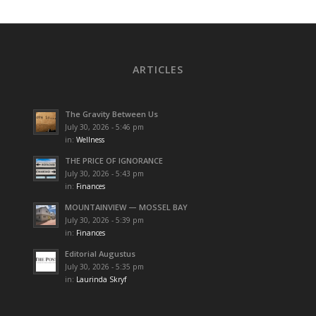
ARTICLES
The Gravity Between Us
July 30, 2026 - 5:46 pm
in:
Wellness
THE PRICE OF IGNORANCE
July 30, 2026 - 5:43 pm
in:
Finances
MOUNTAINVIEW — MOSSEL BAY
July 30, 2026 - 5:39 pm
in:
Finances
Editorial Augustus
July 30, 2026 - 5:35 pm
in:
Laurinda Skryf