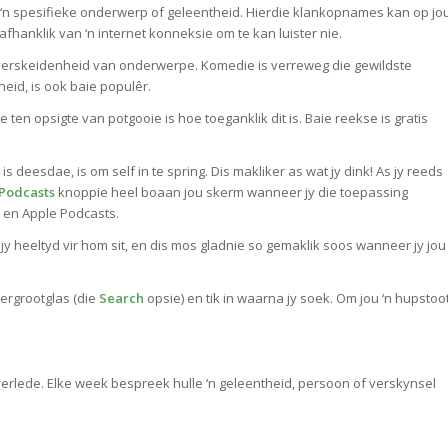
 ‘n spesifieke onderwerp of geleentheid. Hierdie klankopnames kan op jo
 afhanklik van ‘n internet konneksie om te kan luister nie.
 verskeidenheid van onderwerpe. Komedie is verreweg die gewildste
eid, is ook baie populêr.
ten opsigte van potgooie is hoe toeganklik dit is. Baie reekse is gratis
 deesdae, is om self in te spring. Dis makliker as wat jy dink! As jy reeds
Podcasts
knoppie heel boaan jou skerm wanneer jy die toepassing
) en Apple Podcasts.
jy heeltyd vir hom sit, en dis mos gladnie so gemaklik soos wanneer jy jou
vergrootglas (die
Search
opsie) en tik in waarna jy soek. Om jou ‘n hupstoo
verlede. Elke week bespreek hulle ‘n geleentheid, persoon of verskynsel