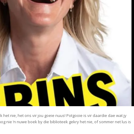
 het nie, het ons vir jou goeie nuus! Potgooie is vir daardie dae wat jy
, nog nie ‘n nuwe boek by die biblioteek gekry het nie, of sommer net lus is