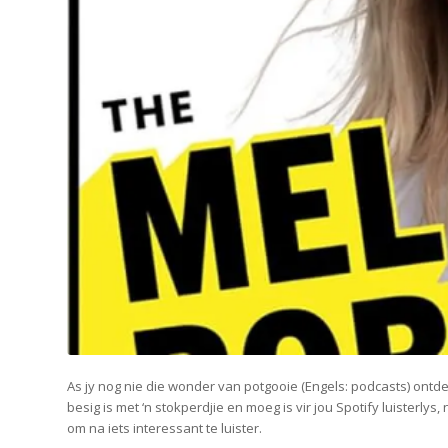
As jy nog nie die wonder van potgooie (Engels: podcasts) ontdek
besig is met ‘n stokperdjie en moeg is vir jou Spotify luisterlys
om na iets interessant te luister.